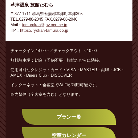
草津温泉 旅館たむら
〒377-1711 群馬県吾妻郡草津町草津305
TEL.0279-88-2045 FAX.0279-88-2046
Mail：
tamurakan@joy.ocn.ne.jp
HP：
https://ryokan-tamura.co.jp
チェックイン 14:00～／チェックアウト ～10:00
無料駐車場：14台（予約不要）旅館たむらに隣接。
使用可能なクレジットカード：VISA・MASTER・銀聯・JCB・
AMEX・Diners Club・DISCOVER
インターネット：全客室でWi-Fiが利用可能です。
館内禁煙（全客室を含む）となります。
プラン一覧
空室カレンダー