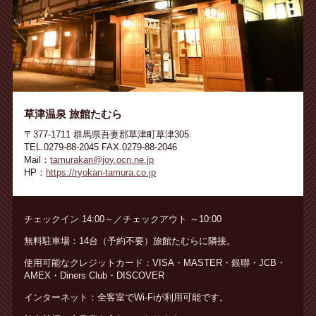
草津温泉 旅館たむら
〒377-1711 群馬県吾妻郡草津町草津305
TEL.0279-88-2045 FAX.0279-88-2046
Mail：
tamurakan@joy.ocn.ne.jp
HP：
https://ryokan-tamura.co.jp
チェックイン 14:00～／チェックアウト ～10:00
無料駐車場：14台（予約不要）旅館たむらに隣接。
使用可能なクレジットカード：VISA・MASTER・銀聯・JCB・
AMEX・Diners Club・DISCOVER
インターネット：全客室でWi-Fiが利用可能です。