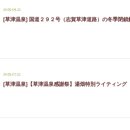
2025.05.22
[草津温泉] 国道２９２号（志賀草津道路）の冬季閉
2025.07.22
[草津温泉]【草津温泉感謝祭】湯畑特別ライティング