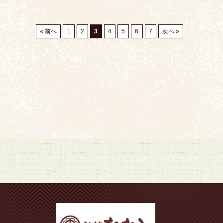
« 前へ
1
2
3
4
5
6
7
次へ »