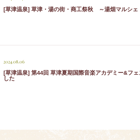
[草津温泉] 草津・湯の街・商工祭秋 ～湯畑マルシ
2024.08.06
[草津温泉] 第44回 草津夏期国際音楽アカデミー&
した